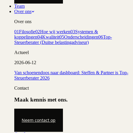
Team
Over ons
Over ons
01
Filosofie
02
Hoe wij werken
03
Systemen &
koppelingen
04
Kwaliteit
05
Onderscheidingen
06
Top-
Steuerberater (Duitse belastingadviseur)
Actueel
2026-06-12
Van schoenendoos naar dashboard: Steffen & Partner is Top-
Steuerberater 2026
Contact
Maak kennis met ons.
Neem contact op