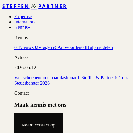
&
STEFFEN
PARTNER
Expertise
International
Kennis
Kennis
01
Nieuws
02
Vragen & Antwoorden
03
Hulpmiddelen
Actueel
2026-06-12
Van schoenendoos naar dashboard: Steffen & Partner is Top-
Steuerberater 2026
Contact
Maak kennis met ons.
Neem contact op