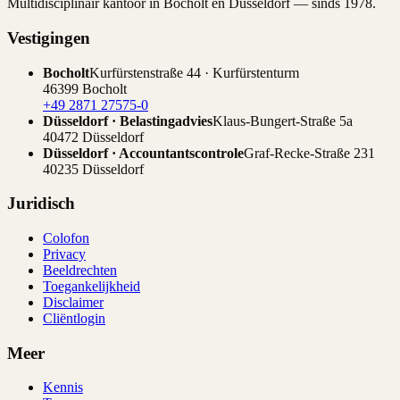
Multidisciplinair kantoor in Bocholt en Düsseldorf — sinds 1978.
Vestigingen
Bocholt
Kurfürstenstraße 44 · Kurfürstenturm
46399 Bocholt
+49 2871 27575-0
Düsseldorf · Belastingadvies
Klaus-Bungert-Straße 5a
40472 Düsseldorf
Düsseldorf · Accountantscontrole
Graf-Recke-Straße 231
40235 Düsseldorf
Juridisch
Colofon
Privacy
Beeldrechten
Toegankelijkheid
Disclaimer
Cliëntlogin
Meer
Kennis