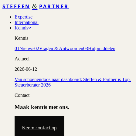
&
STEFFEN
PARTNER
Expertise
International
Kennis
Kennis
01
Nieuws
02
Vragen & Antwoorden
03
Hulpmiddelen
Actueel
2026-06-12
Van schoenendoos naar dashboard: Steffen & Partner is Top-
Steuerberater 2026
Contact
Maak kennis met ons.
Neem contact op