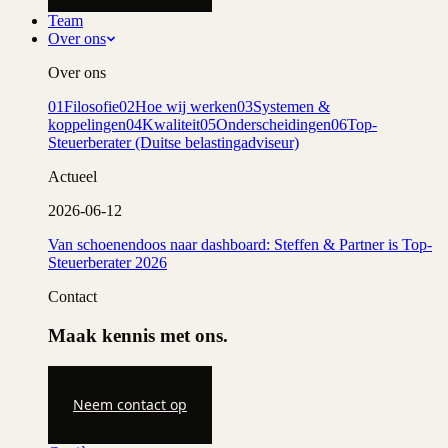
Team
Over ons
Over ons
01
Filosofie
02
Hoe wij werken
03
Systemen &
koppelingen
04
Kwaliteit
05
Onderscheidingen
06
Top-
Steuerberater (Duitse belastingadviseur)
Actueel
2026-06-12
Van schoenendoos naar dashboard: Steffen & Partner is Top-
Steuerberater 2026
Contact
Maak kennis met ons.
Neem contact op