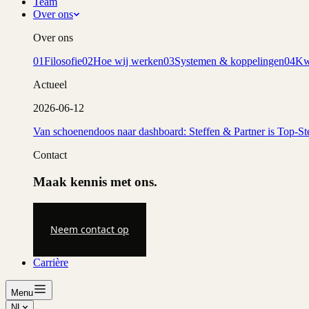
Team
Over ons
Over ons
01
Filosofie
02
Hoe wij werken
03
Systemen & koppelingen
04
Kwa
Actueel
2026-06-12
Van schoenendoos naar dashboard: Steffen & Partner is Top-St
Contact
Maak kennis met ons.
Neem contact op
Carrière
Menu
NL