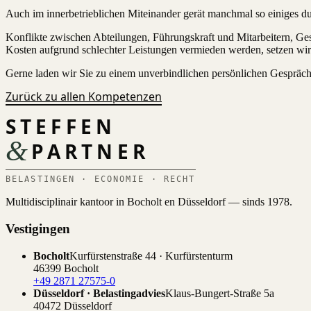
Auch im innerbetrieblichen Miteinander gerät manchmal so einiges dur
Konflikte zwischen Abteilungen, Führungskraft und Mitarbeitern, Ges
Kosten aufgrund schlechter Leistungen vermieden werden, setzen wir a
Gerne laden wir Sie zu einem unverbindlichen persönlichen Gespräc
Zurück zu allen Kompetenzen
STEFFEN
&
PARTNER
BELASTINGEN · ECONOMIE · RECHT
Multidisciplinair kantoor in Bocholt en Düsseldorf — sinds 1978.
Vestigingen
Bocholt
Kurfürstenstraße 44 · Kurfürstenturm
46399 Bocholt
+49 2871 27575-0
Düsseldorf · Belastingadvies
Klaus-Bungert-Straße 5a
40472 Düsseldorf