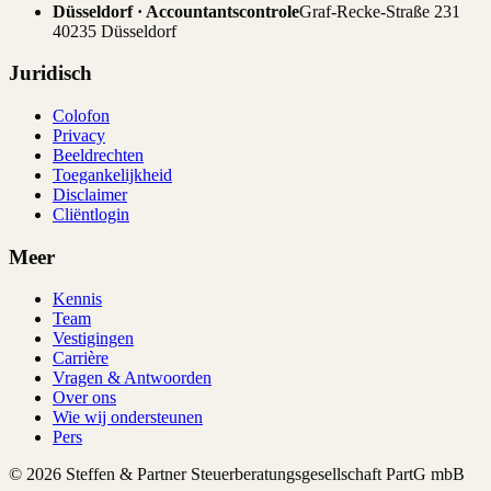
Düsseldorf · Accountantscontrole
Graf-Recke-Straße 231
40235 Düsseldorf
Juridisch
Colofon
Privacy
Beeldrechten
Toegankelijkheid
Disclaimer
Cliëntlogin
Meer
Kennis
Team
Vestigingen
Carrière
Vragen & Antwoorden
Over ons
Wie wij ondersteunen
Pers
© 2026 Steffen & Partner Steuerberatungsgesellschaft PartG mbB