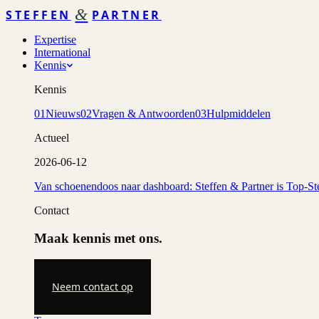
&
STEFFEN
PARTNER
Expertise
International
Kennis
Kennis
01
Nieuws
02
Vragen & Antwoorden
03
Hulpmiddelen
Actueel
2026-06-12
Van schoenendoos naar dashboard: Steffen & Partner is Top-St
Contact
Maak kennis met ons.
Neem contact op