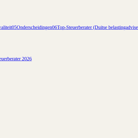
liteit
05
Onderscheidingen
06
Top-Steuerberater (Duitse belastingadvise
euerberater 2026