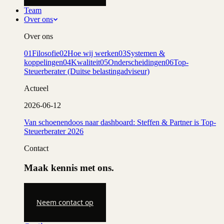
Team
Over ons
Over ons
01
Filosofie
02
Hoe wij werken
03
Systemen &
koppelingen
04
Kwaliteit
05
Onderscheidingen
06
Top-
Steuerberater (Duitse belastingadviseur)
Actueel
2026-06-12
Van schoenendoos naar dashboard: Steffen & Partner is Top-
Steuerberater 2026
Contact
Maak kennis met ons.
Neem contact op