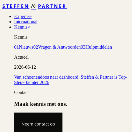
&
STEFFEN
PARTNER
Expertise
International
Kennis
Kennis
01
Nieuws
02
Vragen & Antwoorden
03
Hulpmiddelen
Actueel
2026-06-12
Van schoenendoos naar dashboard: Steffen & Partner is Top-
Steuerberater 2026
Contact
Maak kennis met ons.
Neem contact op