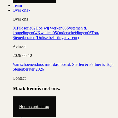
Team
Over ons
Over ons
01
Filosofie
02
Hoe wij werken
03
Systemen &
koppelingen
04
Kwaliteit
05
Onderscheidingen
06
Top-
Steuerberater (Duitse belastingadviseur)
Actueel
2026-06-12
Van schoenendoos naar dashboard: Steffen & Partner is Top-
Steuerberater 2026
Contact
Maak kennis met ons.
Neem contact op