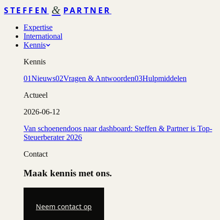
&
STEFFEN
PARTNER
Expertise
International
Kennis
Kennis
01
Nieuws
02
Vragen & Antwoorden
03
Hulpmiddelen
Actueel
2026-06-12
Van schoenendoos naar dashboard: Steffen & Partner is Top-
Steuerberater 2026
Contact
Maak kennis met ons.
Neem contact op