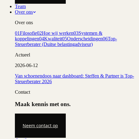
Team
Over ons
Over ons
01
Filosofie
02
Hoe wij werken
03
Systemen &
koppelingen
04
Kwaliteit
05
Onderscheidingen
06
Top-
Steuerberater (Duitse belastingadviseur)
Actueel
2026-06-12
Van schoenendoos naar dashboard: Steffen & Partner is Top-
Steuerberater 2026
Contact
Maak kennis met ons.
Neem contact op