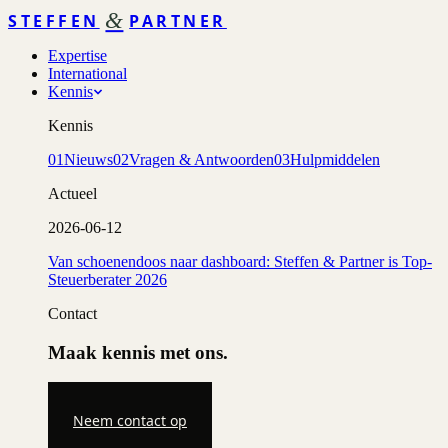
&
STEFFEN
PARTNER
Expertise
International
Kennis
Kennis
01
Nieuws
02
Vragen & Antwoorden
03
Hulpmiddelen
Actueel
2026-06-12
Van schoenendoos naar dashboard: Steffen & Partner is Top-
Steuerberater 2026
Contact
Maak kennis met ons.
Neem contact op