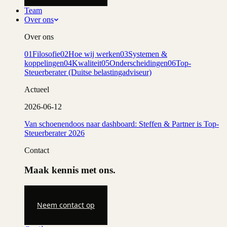
Team
Over ons
Over ons
01
Filosofie
02
Hoe wij werken
03
Systemen &
koppelingen
04
Kwaliteit
05
Onderscheidingen
06
Top-
Steuerberater (Duitse belastingadviseur)
Actueel
2026-06-12
Van schoenendoos naar dashboard: Steffen & Partner is Top-
Steuerberater 2026
Contact
Maak kennis met ons.
Neem contact op