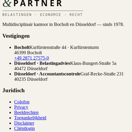
&
PARTNER
BELASTINGEN · ECONOMIE · RECHT
Multidisciplinair kantoor in Bocholt en Düsseldorf — sinds 1978.
Vestigingen
Bocholt
Kurfürstenstraße 44 · Kurfürstenturm
46399 Bocholt
+49 2871 27575-0
Düsseldorf · Belastingadvies
Klaus-Bungert-Straße 5a
40472 Düsseldorf
Düsseldorf · Accountantscontrole
Graf-Recke-Straße 231
40235 Düsseldorf
Juridisch
Colofon
Privacy
Beeldrechten
Toegankelijkheid
Disclaimer
Cliëntlogin