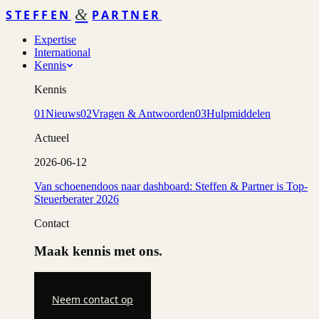
&
STEFFEN
PARTNER
Expertise
International
Kennis
Kennis
01
Nieuws
02
Vragen & Antwoorden
03
Hulpmiddelen
Actueel
2026-06-12
Van schoenendoos naar dashboard: Steffen & Partner is Top-
Steuerberater 2026
Contact
Maak kennis met ons.
Neem contact op