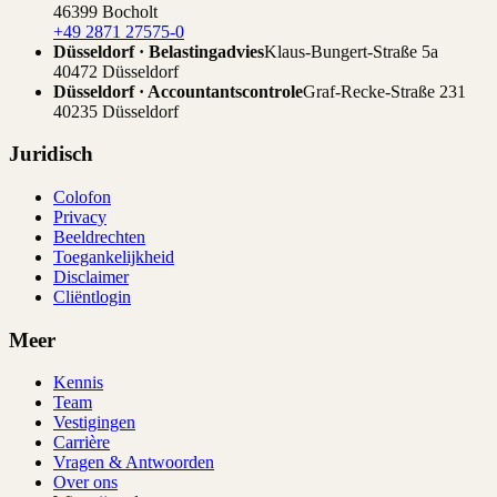
46399 Bocholt
+49 2871 27575-0
Düsseldorf · Belastingadvies
Klaus-Bungert-Straße 5a
40472 Düsseldorf
Düsseldorf · Accountantscontrole
Graf-Recke-Straße 231
40235 Düsseldorf
Juridisch
Colofon
Privacy
Beeldrechten
Toegankelijkheid
Disclaimer
Cliëntlogin
Meer
Kennis
Team
Vestigingen
Carrière
Vragen & Antwoorden
Over ons