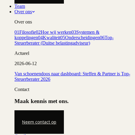
Team
Over ons
Over ons
01
Filosofie
02
Hoe wij werken
03
Systemen &
koppelingen
04
Kwaliteit
05
Onderscheidingen
06
Top-
Steuerberater (Duitse belastingadviseur)
Actueel
2026-06-12
Van schoenendoos naar dashboard: Steffen & Partner is Top-
Steuerberater 2026
Contact
Maak kennis met ons.
Neem contact op