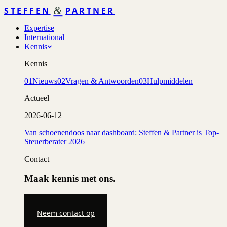
&
STEFFEN
PARTNER
Expertise
International
Kennis
Kennis
01
Nieuws
02
Vragen & Antwoorden
03
Hulpmiddelen
Actueel
2026-06-12
Van schoenendoos naar dashboard: Steffen & Partner is Top-
Steuerberater 2026
Contact
Maak kennis met ons.
Neem contact op