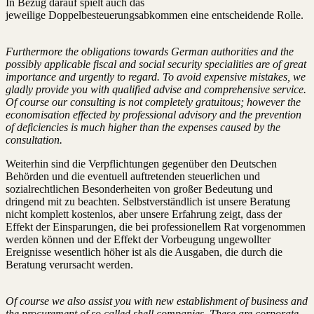
In Bezug darauf spielt auch das
jeweilige Doppelbesteuerungsabkommen eine entscheidende Rolle.
Furthermore the obligations towards German authorities and the
possibly applicable fiscal and social security specialities are of great
importance and urgently to regard. To avoid expensive mistakes, we
gladly provide you with qualified advise and comprehensive service.
Of course our consulting is not completely gratuitous; however the
economisation effected by professional advisory and the prevention
of deficiencies is much higher than the expenses caused by the
consultation.
Weiterhin sind die Verpflichtungen gegenüber den Deutschen
Behörden und die eventuell auftretenden steuerlichen und
sozialrechtlichen Besonderheiten von großer Bedeutung und
dringend mit zu beachten. Selbstverständlich ist unsere Beratung
nicht komplett kostenlos, aber unsere Erfahrung zeigt, dass der
Effekt der Einsparungen, die bei professionellem Rat vorgenommen
werden können und der Effekt der Vorbeugung ungewollter
Ereignisse wesentlich höher ist als die Ausgaben, die durch die
Beratung verursacht werden.
Of course we also assist you with new establishment of business and
the procurement of so called shell companies. These are corporate