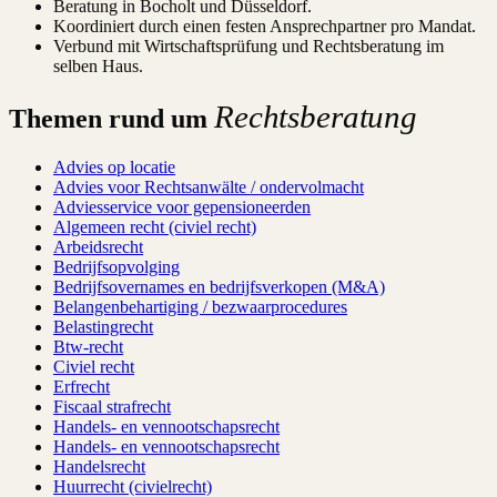
Beratung in Bocholt und Düsseldorf.
Koordiniert durch einen festen Ansprechpartner pro Mandat.
Verbund mit Wirtschaftsprüfung und Rechtsberatung im
selben Haus.
Rechtsberatung
Themen rund um
Advies op locatie
Advies voor Rechtsanwälte / ondervolmacht
Adviesservice voor gepensioneerden
Algemeen recht (civiel recht)
Arbeidsrecht
Bedrijfsopvolging
Bedrijfsovernames en bedrijfsverkopen (M&A)
Belangenbehartiging / bezwaarprocedures
Belastingrecht
Btw-recht
Civiel recht
Erfrecht
Fiscaal strafrecht
Handels- en vennootschapsrecht
Handels- en vennootschapsrecht
Handelsrecht
Huurrecht (civielrecht)