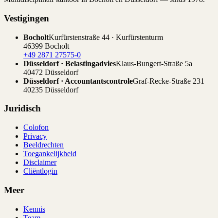
Vestigingen
Bocholt
Kurfürstenstraße 44 · Kurfürstenturm
46399 Bocholt
+49 2871 27575-0
Düsseldorf · Belastingadvies
Klaus-Bungert-Straße 5a
40472 Düsseldorf
Düsseldorf · Accountantscontrole
Graf-Recke-Straße 231
40235 Düsseldorf
Juridisch
Colofon
Privacy
Beeldrechten
Toegankelijkheid
Disclaimer
Cliëntlogin
Meer
Kennis
Team