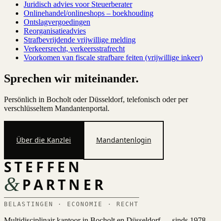
Juridisch advies voor Steuerberater
Onlinehandel/onlineshops – boekhouding
Ontslagvergoedingen
Reorganisatieadvies
Strafbevrijdende vrijwillige melding
Verkeersrecht, verkeersstrafrecht
Voorkomen van fiscale strafbare feiten (vrijwillige inkeer)
Sprechen wir miteinander.
Persönlich in Bocholt oder Düsseldorf, telefonisch oder per
verschlüsseltem Mandantenportal.
Über die Kanzlei
Mandantenlogin
STEFFEN
&
PARTNER
BELASTINGEN · ECONOMIE · RECHT
Multidisciplinair kantoor in Bocholt en Düsseldorf — sinds 1978.