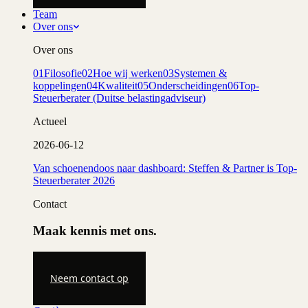
Team
Over ons
Over ons
01
Filosofie
02
Hoe wij werken
03
Systemen &
koppelingen
04
Kwaliteit
05
Onderscheidingen
06
Top-
Steuerberater (Duitse belastingadviseur)
Actueel
2026-06-12
Van schoenendoos naar dashboard: Steffen & Partner is Top-
Steuerberater 2026
Contact
Maak kennis met ons.
Neem contact op