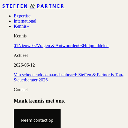
&
STEFFEN
PARTNER
Expertise
International
Kennis
Kennis
01
Nieuws
02
Vragen & Antwoorden
03
Hulpmiddelen
Actueel
2026-06-12
Van schoenendoos naar dashboard: Steffen & Partner is Top-
Steuerberater 2026
Contact
Maak kennis met ons.
Neem contact op