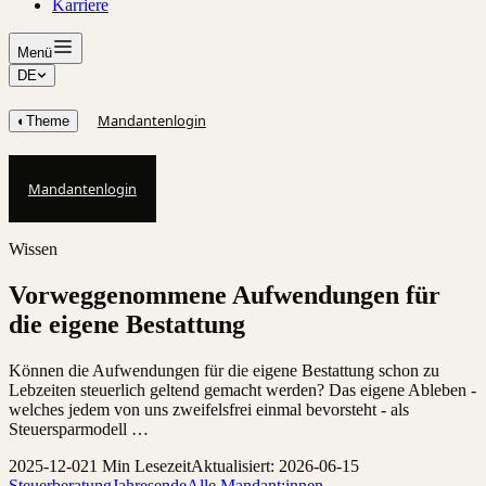
Karriere
Menü
DE
Mandantenlogin
◐
Theme
Mandantenlogin
Wissen
Vorweggenommene Aufwendungen für
die eigene Bestattung
Können die Aufwendungen für die eigene Bestattung schon zu
Lebzeiten steuerlich geltend gemacht werden? Das eigene Ableben -
welches jedem von uns zweifelsfrei einmal bevorsteht - als
Steuersparmodell …
2025-12-02
1 Min Lesezeit
Aktualisiert: 2026-06-15
Steuerberatung
Jahresende
Alle Mandant:innen