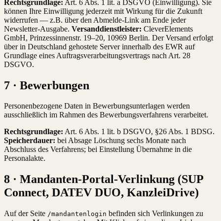
Rechtsgrundlage:
Art. 6 Abs. 1 lit. a DSGVO (Einwilligung). Sie
können Ihre Einwilligung jederzeit mit Wirkung für die Zukunft
widerrufen — z.B. über den Abmelde-Link am Ende jeder
Newsletter-Ausgabe.
Versanddienstleister:
CleverElements
GmbH, Prinzessinnenstr. 19–20, 10969 Berlin. Der Versand erfolgt
über in Deutschland gehostete Server innerhalb des EWR auf
Grundlage eines Auftragsverarbeitungsvertrags nach Art. 28
DSGVO.
7 · Bewerbungen
Personenbezogene Daten in Bewerbungsunterlagen werden
ausschließlich im Rahmen des Bewerbungsverfahrens verarbeitet.
Rechtsgrundlage:
Art. 6 Abs. 1 lit. b DSGVO, §26 Abs. 1 BDSG.
Speicherdauer:
bei Absage Löschung sechs Monate nach
Abschluss des Verfahrens; bei Einstellung Übernahme in die
Personalakte.
8 · Mandanten-Portal-Verlinkung (SUP
Connect, DATEV DUO, KanzleiDrive)
Auf der Seite
befinden sich Verlinkungen zu
/mandantenlogin