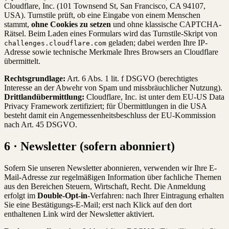
Cloudflare, Inc. (101 Townsend St, San Francisco, CA 94107,
USA). Turnstile prüft, ob eine Eingabe von einem Menschen
stammt,
ohne Cookies zu setzen
und ohne klassische CAPTCHA-
Rätsel. Beim Laden eines Formulars wird das Turnstile-Skript von
geladen; dabei werden Ihre IP-
challenges.cloudflare.com
Adresse sowie technische Merkmale Ihres Browsers an Cloudflare
übermittelt.
Rechtsgrundlage:
Art. 6 Abs. 1 lit. f DSGVO (berechtigtes
Interesse an der Abwehr von Spam und missbräuchlicher Nutzung).
Drittlandübermittlung:
Cloudflare, Inc. ist unter dem EU-US Data
Privacy Framework zertifiziert; für Übermittlungen in die USA
besteht damit ein Angemessenheitsbeschluss der EU-Kommission
nach Art. 45 DSGVO.
6 · Newsletter (sofern abonniert)
Sofern Sie unseren Newsletter abonnieren, verwenden wir Ihre E-
Mail-Adresse zur regelmäßigen Information über fachliche Themen
aus den Bereichen Steuern, Wirtschaft, Recht. Die Anmeldung
erfolgt im
Double-Opt-in
-Verfahren: nach Ihrer Eintragung erhalten
Sie eine Bestätigungs-E-Mail; erst nach Klick auf den dort
enthaltenen Link wird der Newsletter aktiviert.