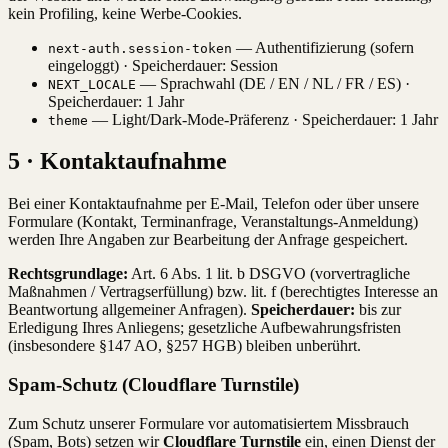
kein Profiling, keine Werbe-Cookies.
— Authentifizierung (sofern
next-auth.session-token
eingeloggt) · Speicherdauer: Session
— Sprachwahl (DE / EN / NL / FR / ES) ·
NEXT_LOCALE
Speicherdauer: 1 Jahr
— Light/Dark-Mode-Präferenz · Speicherdauer: 1 Jahr
theme
5 · Kontaktaufnahme
Bei einer Kontaktaufnahme per E-Mail, Telefon oder über unsere
Formulare (Kontakt, Terminanfrage, Veranstaltungs-Anmeldung)
werden Ihre Angaben zur Bearbeitung der Anfrage gespeichert.
Rechtsgrundlage:
Art. 6 Abs. 1 lit. b DSGVO (vorvertragliche
Maßnahmen / Vertragserfüllung) bzw. lit. f (berechtigtes Interesse an
Beantwortung allgemeiner Anfragen).
Speicherdauer:
bis zur
Erledigung Ihres Anliegens; gesetzliche Aufbewahrungsfristen
(insbesondere §147 AO, §257 HGB) bleiben unberührt.
Spam-Schutz (Cloudflare Turnstile)
Zum Schutz unserer Formulare vor automatisiertem Missbrauch
(Spam, Bots) setzen wir
Cloudflare Turnstile
ein, einen Dienst der