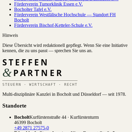
Förderverein Tumorklinik Essen e.V.
Bocholter Tafel e.V.
Förderverein Westfälische Hochschule — Standort FH
Bocholt
Förderverein Bischof-Ketteler-Schule e.V.
Hinweis
Diese Übersicht wird redaktionell gepflegt. Wenn Sie eine Initiative
kennen, die zu uns passt — sprechen Sie uns an.
STEFFEN
&
PARTNER
STEUERN · WIRTSCHAFT · RECHT
Multi-disziplinäre Kanzlei in Bocholt und Düsseldorf — seit 1978.
Standorte
Bocholt
Kurfürstenstraße 44 · Kurfürstenturm
46399 Bocholt
+49 2871 27575-0