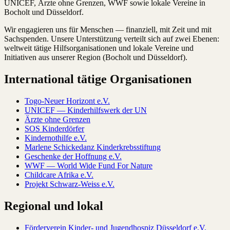
UNICEF, Ärzte ohne Grenzen, WWF sowie lokale Vereine in
Bocholt und Düsseldorf.
Wir engagieren uns für Menschen — finanziell, mit Zeit und mit
Sachspenden. Unsere Unterstützung verteilt sich auf zwei Ebenen:
weltweit tätige Hilfsorganisationen und lokale Vereine und
Initiativen aus unserer Region (Bocholt und Düsseldorf).
International tätige Organisationen
Togo-Neuer Horizont e.V.
UNICEF — Kinderhilfswerk der UN
Ärzte ohne Grenzen
SOS Kinderdörfer
Kindernothilfe e.V.
Marlene Schickedanz Kinderkrebsstiftung
Geschenke der Hoffnung e.V.
WWF — World Wide Fund For Nature
Childcare Afrika e.V.
Projekt Schwarz-Weiss e.V.
Regional und lokal
Förderverein Kinder- und Jugendhospiz Düsseldorf e.V.