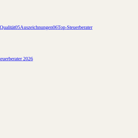
Qualität
05
Auszeichnungen
06
Top-Steuerberater
euerberater 2026