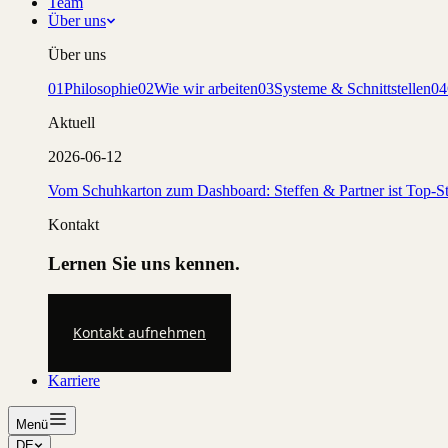
Team
Über uns
Über uns
01
Philosophie
02
Wie wir arbeiten
03
Systeme & Schnittstellen
04
Aktuell
2026-06-12
Vom Schuhkarton zum Dashboard: Steffen & Partner ist Top-St
Kontakt
Lernen Sie uns kennen.
Kontakt aufnehmen
Karriere
Menü
DE