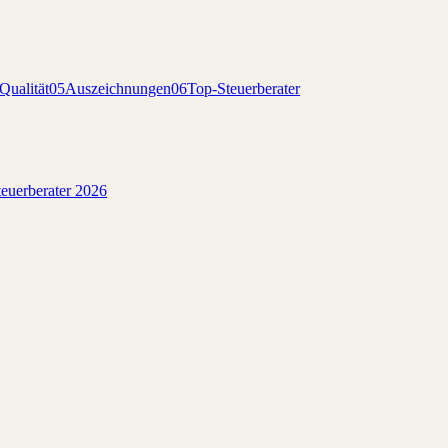
Qualität
05
Auszeichnungen
06
Top-Steuerberater
euerberater 2026