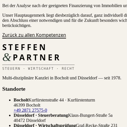
Bei der Analyse nach der geeigneten Finanzierung von Immobilien unt
Unser Hauptaugenmerk liegt diesbezüglich darauf, ganz individuell d
den Abschluss einer notwendigen und für die Zukunft besonders wicht
berücksichtigen.
Zurück zu allen Kompetenzen
STEFFEN
&
PARTNER
STEUERN · WIRTSCHAFT · RECHT
Multi-disziplinäre Kanzlei in Bocholt und Düsseldorf — seit 1978.
Standorte
Bocholt
Kurfürstenstraße 44 · Kurfürstenturm
46399 Bocholt
+49 2871 27575-0
Düsseldorf · Steuerberatung
Klaus-Bungert-Straße 5a
40472 Düsseldorf
Düsseldorf · Wirtschaftsprüfung
Graf-Recke-Straße 231