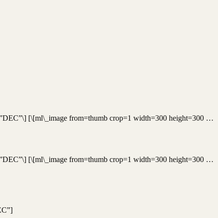
der=”DEC”\] [\[ml\_image from=thumb crop=1 width=300 height=300 …
der=”DEC”\] [\[ml\_image from=thumb crop=1 width=300 height=300 …
EC”]