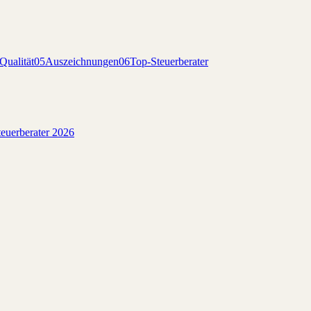
Qualität
05
Auszeichnungen
06
Top-Steuerberater
euerberater 2026