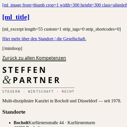
[ml_image from=thumb crop=1 width=300 height=300 class=alignlef
[ml_title]
[ml_excerpt length=55 custom=1 strip_tags=0 strip_shortcodes=0]
Hier mehr über den Standort / die Gesellschaft.
[/miniloop]
Zurück zu allen Kompetenzen
STEFFEN
&
PARTNER
STEUERN · WIRTSCHAFT · RECHT
Multi-disziplinäre Kanzlei in Bocholt und Düsseldorf — seit 1978.
Standorte
Bocholt
Kurfürstenstraße 44 · Kurfürstenturm