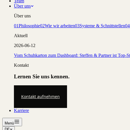
Team
Über uns
Über uns
01
Philosophie
02
Wie wir arbeiten
03
Systeme & Schnittstellen
04
Aktuell
2026-06-12
Vom Schuhkarton zum Dashboard: Steffen & Partner ist Top-St
Kontakt
Lernen Sie uns kennen.
Kontakt aufnehmen
Karriere
Menü
DE