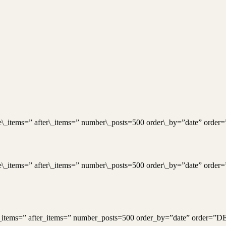
ore\_items=” after\_items=” number\_posts=500 order\_by=”date” or
ore\_items=” after\_items=” number\_posts=500 order\_by=”date” or
e_items=” after_items=” number_posts=500 order_by=”date” order=”D