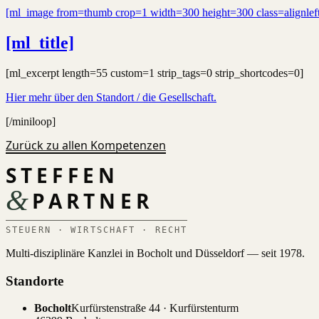
[ml_image from=thumb crop=1 width=300 height=300 class=alignlef
[ml_title]
[ml_excerpt length=55 custom=1 strip_tags=0 strip_shortcodes=0]
Hier mehr über den Standort / die Gesellschaft.
[/miniloop]
Zurück zu allen Kompetenzen
STEFFEN
&
PARTNER
STEUERN · WIRTSCHAFT · RECHT
Multi-disziplinäre Kanzlei in Bocholt und Düsseldorf — seit 1978.
Standorte
Bocholt
Kurfürstenstraße 44 · Kurfürstenturm