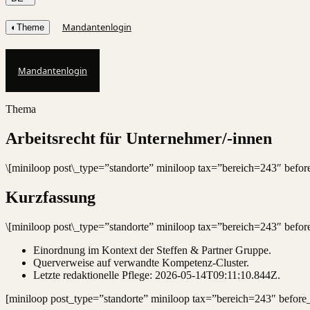
Mandantenlogin
◐
Theme
Mandantenlogin
Thema
Arbeitsrecht für Unternehmer/-innen
\[miniloop post\_type=”standorte” miniloop tax=”bereich=243″ bef
Kurzfassung
\[miniloop post\_type=”standorte” miniloop tax=”bereich=243″ bef
Einordnung im Kontext der Steffen & Partner Gruppe.
Querverweise auf verwandte Kompetenz-Cluster.
Letzte redaktionelle Pflege:
2026-05-14T09:11:10.844Z
.
[miniloop post_type=”standorte” miniloop tax=”bereich=243″ befor