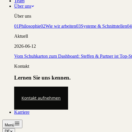
Team
Über uns
Über uns
01
Philosophie
02
Wie wir arbeiten
03
Systeme & Schnittstellen
04
Aktuell
2026-06-12
Vom Schuhkarton zum Dashboard: Steffen & Partner ist Top-St
Kontakt
Lernen Sie uns kennen.
Kontakt aufnehmen
Karriere
Menü
DE