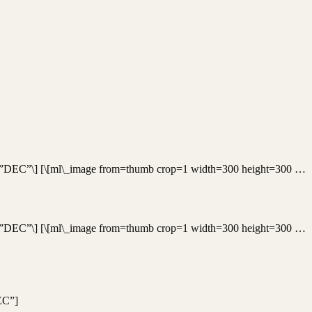
der=”DEC”\] [\[ml\_image from=thumb crop=1 width=300 height=300 …
der=”DEC”\] [\[ml\_image from=thumb crop=1 width=300 height=300 …
EC”]