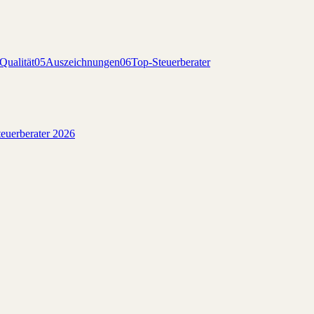
Qualität
05
Auszeichnungen
06
Top-Steuerberater
euerberater 2026