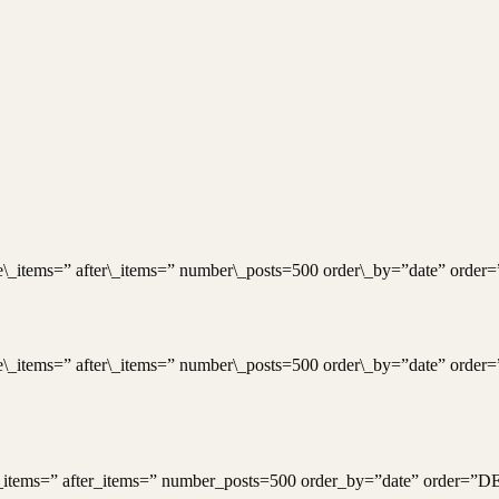
ore\_items=” after\_items=” number\_posts=500 order\_by=”date” or
ore\_items=” after\_items=” number\_posts=500 order\_by=”date” or
e_items=” after_items=” number_posts=500 order_by=”date” order=”D