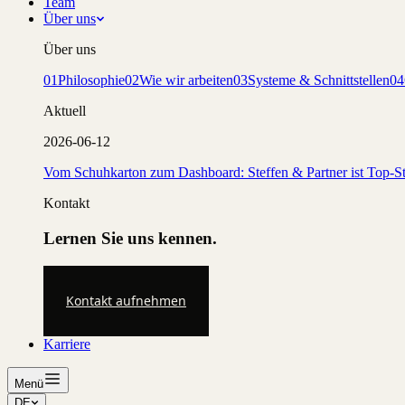
Team
Über uns
Über uns
01
Philosophie
02
Wie wir arbeiten
03
Systeme & Schnittstellen
04
Aktuell
2026-06-12
Vom Schuhkarton zum Dashboard: Steffen & Partner ist Top-St
Kontakt
Lernen Sie uns kennen.
Kontakt aufnehmen
Karriere
Menü
DE