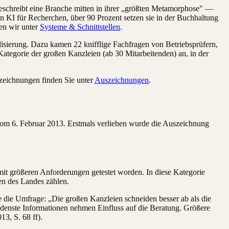
beschreibt eine Branche mitten in ihrer „größten Metamorphose" —
en KI für Recherchen, über 90 Prozent setzen sie in der Buchhaltung
en wir unter
Systeme & Schnittstellen
.
isierung. Dazu kamen 22 knifflige Fachfragen von Betriebsprüfern,
ategorie der großen Kanzleien (ab 30 Mitarbeitenden) an, in der
zeichnungen finden Sie unter
Auszeichnungen
.
om 6. Februar 2013. Erstmals verliehen wurde die Auszeichnung
i mit größeren Anforderungen getestet worden. In diese Kategorie
ten des Landes zählen.
e die Umfrage: „Die großen Kanzleien schneiden besser ab als die
edenste Informationen nehmen Einfluss auf die Beratung. Größere
3, S. 68 ff).