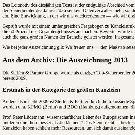
Das Leitmotiv des diesjährigen Tests ist der endgültige Abschied vo
der Steuerberater des Jahres 2026 sei kein Datenverwalter mehr, sond
ein. Eine Entwicklung, in der wir uns wiedererkennen — wie wir di
Geprüft wurde mit einem umfangreichen Fragebogen zu Kanzleistruktu
die 60 Prozent des Gesamtergebnisses ausmachen. Bewertet wurde in d
auch die ganz großen Namen der Branche gelistet werden. Insges
Wie bei jeder Auszeichnung gilt: Wir freuen uns — den Maßstab setz
Aus dem Archiv: Die Auszeichnung 2013
Die Steffen & Partner Gruppe wurde als einziger Top-Steuerberater
bereits 2009.
Erstmals in der Kategorie der großen Kanzleien
Anders als im Jahr 2009 ist Steffen & Partner durch die fokussierte 
wurden u. a. KPMG (Berlin) und BDO (Hamburg) aufgenommen, die z
Prof. Peter Lüdemann, wissenschaftlicher Leiter des Europäischen In
mittleren und diese besser als die kleinen.“ Das Steuerrecht ist ho
Kanzleien haben schlicht mehr Ressourcen, um sich damit auseinande