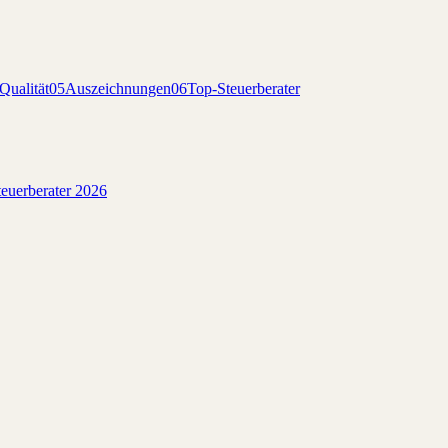
Qualität
05
Auszeichnungen
06
Top-Steuerberater
euerberater 2026