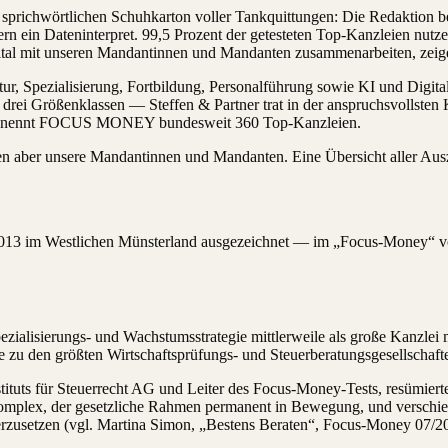
m sprichwörtlichen Schuhkarton voller Tankquittungen: Die Redaktion 
ern ein Dateninterpret. 99,5 Prozent der getesteten Top-Kanzleien nutz
gital mit unseren Mandantinnen und Mandanten zusammenarbeiten, zeig
r, Spezialisierung, Fortbildung, Personalführung sowie KI und Digital
rei Größenklassen — Steffen & Partner trat in der anspruchsvollsten K
amt nennt FOCUS MONEY bundesweit 360 Top-Kanzleien.
en aber unsere Mandantinnen und Mandanten. Eine Übersicht aller Aus
 2013 im Westlichen Münsterland ausgezeichnet — im „Focus-Money“ v
Spezialisierungs- und Wachstums
strategie mittlerweile als große Kanzle
u den größten Wirtschaftsprüfungs- und Steuerberatungs
gesellschaf
stituts für Steuerrecht AG und Leiter des Focus-Money-Tests, resümiert
ch komplex, der gesetzliche Rahmen permanent in Bewegung, und verschi
rzusetzen (vgl. Martina Simon, „Bestens Beraten“, Focus-Money 07/201