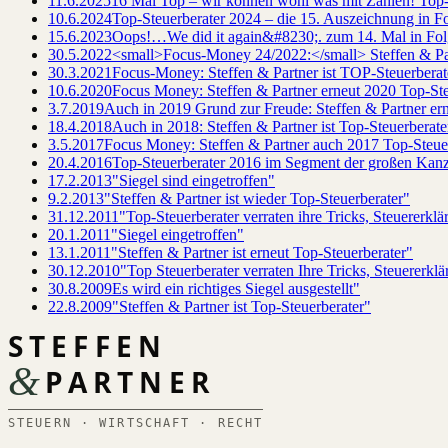
11.6.2025
16 Mal Top – wir können wohl was mit Zahlen! Top-
10.6.2024
Top-Steuerberater 2024 – die 15. Auszeichnung in F
15.6.2023
Oops!…We did it again&#8230;. zum 14. Mal in Fol
30.5.2022
<small>Focus-Money 24/2022:</small> Steffen & Par
30.3.2021
Focus-Money: Steffen & Partner ist TOP-Steuerbera
10.6.2020
Focus Money: Steffen & Partner erneut 2020 Top-St
3.7.2019
Auch in 2019 Grund zur Freude: Steffen & Partner er
18.4.2018
Auch in 2018: Steffen & Partner ist Top-Steuerbera
3.5.2017
Focus Money: Steffen & Partner auch 2017 Top-Steue
20.4.2016
Top-Steuerberater 2016 im Segment der großen Kan
17.2.2013
"Siegel sind eingetroffen"
9.2.2013
"Steffen & Partner ist wieder Top-Steuerberater"
31.12.2011
"Top-Steuerberater verraten ihre Tricks, Steuererkl
20.1.2011
"Siegel eingetroffen"
13.1.2011
"Steffen & Partner ist erneut Top-Steuerberater"
30.12.2010
"Top Steuerberater verraten Ihre Tricks, Steuererkl
30.8.2009
Es wird ein richtiges Siegel ausgestellt"
22.8.2009
"Steffen & Partner ist Top-Steuerberater"
STEFFEN
&
PARTNER
STEUERN · WIRTSCHAFT · RECHT